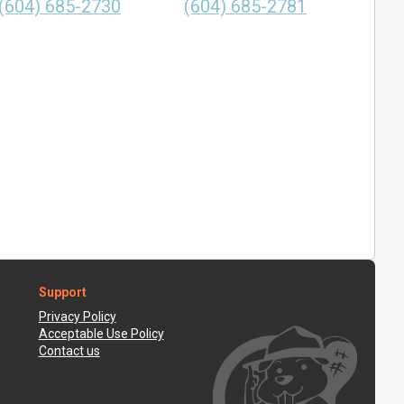
(604) 685-2730
(604) 685-2781
Support
Privacy Policy
Acceptable Use Policy
Contact us