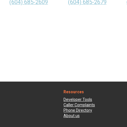
(604) 685-2609
(604) 685-2679
Resources
Developer Tools
Caller Complaints
Phone Directory
About us