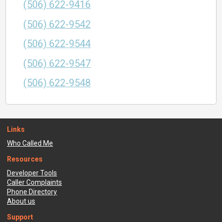
(506) 622-9416
(506) 622-9542
(506) 622-9544
(506) 622-9547
(506) 622-9548
Links
Who Called Me
Resources
Developer Tools
Caller Complaints
Phone Directory
About us
Support