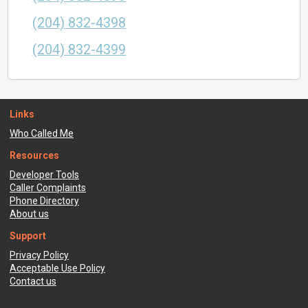
(204) 832-4398
(204) 832-4399
Links
Who Called Me
Resources
Developer Tools
Caller Complaints
Phone Directory
About us
Support
Privacy Policy
Acceptable Use Policy
Contact us