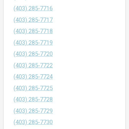
(403) 285-7716
(403) 285-7717
(403) 285-7718
(403) 285-7719
(403) 285-7720
(403) 285-7722
(403) 285-7724
(403) 285-7725
(403) 285-7728
(403) 285-7729
(403) 285-7730