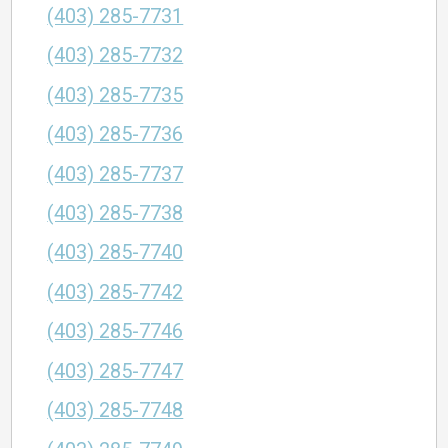
(403) 285-7731
(403) 285-7732
(403) 285-7735
(403) 285-7736
(403) 285-7737
(403) 285-7738
(403) 285-7740
(403) 285-7742
(403) 285-7746
(403) 285-7747
(403) 285-7748