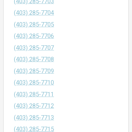
(403) 285-7703
(403) 285-7704
(403) 285-7705
(403) 285-7706
(403) 285-7707
(403) 285-7708
(403) 285-7709
(403) 285-7710
(403) 285-7711
(403) 285-7712
(403) 285-7713
(403) 285-7715