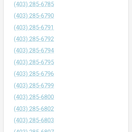
(403) 285-6785
(403) 285-6790
(403) 285-6791
(403) 285-6792
(403) 285-6794
(403) 285-6795
(403) 285-6796
(403) 285-6799
(403) 285-6800
(403) 285-6802
(403) 285-6803