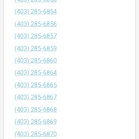
(403) 285-6854
(403) 285-6856
(403) 285-6857
(403) 285-6859
(403) 285-6860
(403) 285-6864
(403) 285-6865
(403) 285-6867
(403) 285-6868
(403) 285-6869
(403) 285-6870