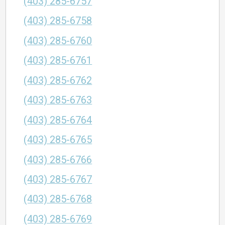
(403) 285-6757
(403) 285-6758
(403) 285-6760
(403) 285-6761
(403) 285-6762
(403) 285-6763
(403) 285-6764
(403) 285-6765
(403) 285-6766
(403) 285-6767
(403) 285-6768
(403) 285-6769