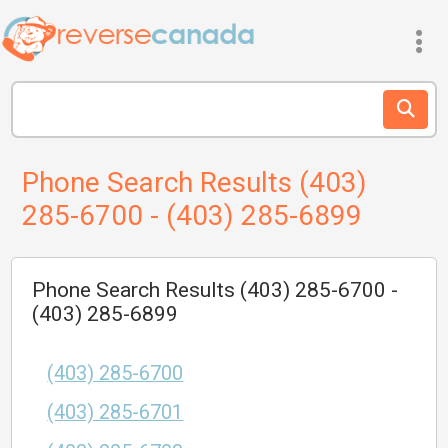
Phone Search Results (403)
285-6700 - (403) 285-6899
Phone Search Results (403) 285-6700 -
(403) 285-6899
(403) 285-6700
(403) 285-6701