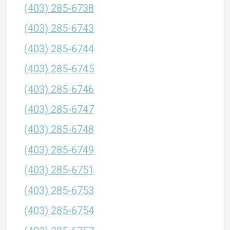
(403) 285-6738
(403) 285-6743
(403) 285-6744
(403) 285-6745
(403) 285-6746
(403) 285-6747
(403) 285-6748
(403) 285-6749
(403) 285-6751
(403) 285-6753
(403) 285-6754