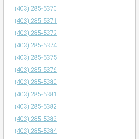
(403) 285-5370
(403) 285-5371
(403) 285-5372
(403) 285-5374
(403) 285-5375
(403) 285-5376
(403) 285-5380
(403) 285-5381
(403) 285-5382
(403) 285-5383
(403) 285-5384