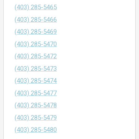
(403) 285-5465
(403) 285-5466
(403) 285-5469
(403) 285-5470
(403) 285-5472
(403) 285-5473
(403) 285-5474
(403) 285-5477
(403) 285-5478
(403) 285-5479
(403) 285-5480