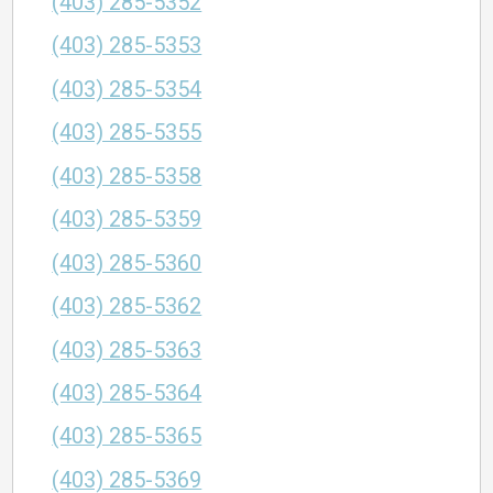
(403) 285-5352
(403) 285-5353
(403) 285-5354
(403) 285-5355
(403) 285-5358
(403) 285-5359
(403) 285-5360
(403) 285-5362
(403) 285-5363
(403) 285-5364
(403) 285-5365
(403) 285-5369