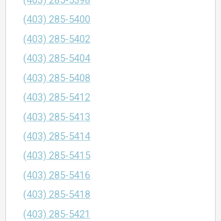
(403) 285-5398
(403) 285-5400
(403) 285-5402
(403) 285-5404
(403) 285-5408
(403) 285-5412
(403) 285-5413
(403) 285-5414
(403) 285-5415
(403) 285-5416
(403) 285-5418
(403) 285-5421