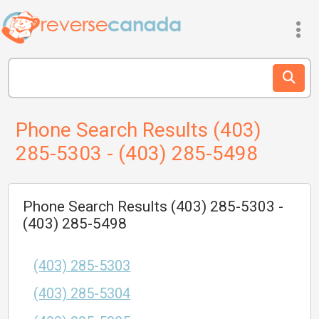
Phone Search Results (403)
285-5303 - (403) 285-5498
Phone Search Results (403) 285-5303 -
(403) 285-5498
(403) 285-5303
(403) 285-5304