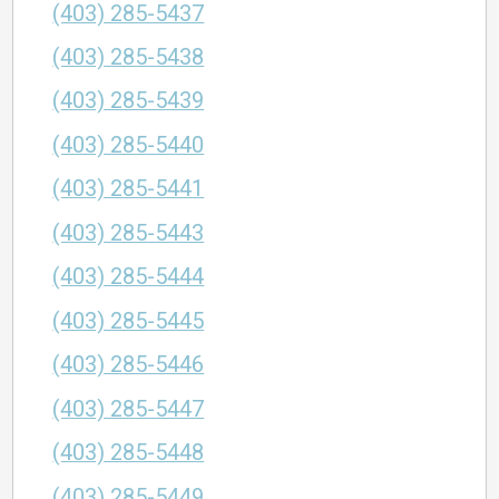
(403) 285-5437
(403) 285-5438
(403) 285-5439
(403) 285-5440
(403) 285-5441
(403) 285-5443
(403) 285-5444
(403) 285-5445
(403) 285-5446
(403) 285-5447
(403) 285-5448
(403) 285-5449