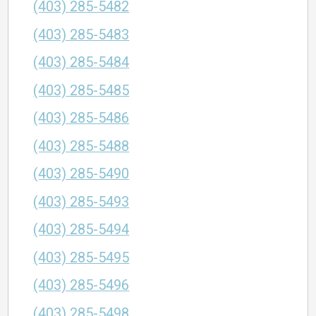
(403) 285-5482
(403) 285-5483
(403) 285-5484
(403) 285-5485
(403) 285-5486
(403) 285-5488
(403) 285-5490
(403) 285-5493
(403) 285-5494
(403) 285-5495
(403) 285-5496
(403) 285-5498