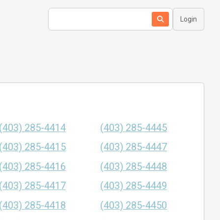
Login
(403) 285-4414
(403) 285-4445
(403) 285-4415
(403) 285-4447
(403) 285-4416
(403) 285-4448
(403) 285-4417
(403) 285-4449
(403) 285-4418
(403) 285-4450