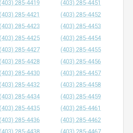
(403) 285-4419
(403) 285-4451
(403) 285-4421
(403) 285-4452
(403) 285-4423
(403) 285-4453
(403) 285-4425
(403) 285-4454
(403) 285-4427
(403) 285-4455
(403) 285-4428
(403) 285-4456
(403) 285-4430
(403) 285-4457
(403) 285-4432
(403) 285-4458
(403) 285-4434
(403) 285-4459
(403) 285-4435
(403) 285-4461
(403) 285-4436
(403) 285-4462
(403) 285-4438
(403) 285-4467