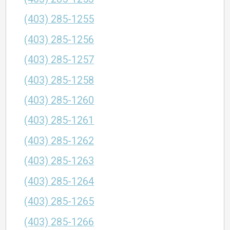
(403) 285-1255
(403) 285-1256
(403) 285-1257
(403) 285-1258
(403) 285-1260
(403) 285-1261
(403) 285-1262
(403) 285-1263
(403) 285-1264
(403) 285-1265
(403) 285-1266