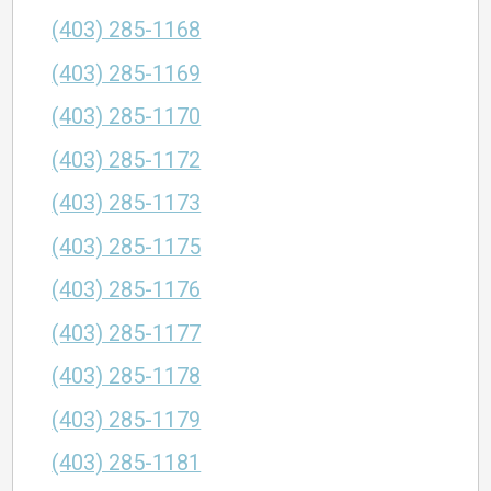
(403) 285-1168
(403) 285-1169
(403) 285-1170
(403) 285-1172
(403) 285-1173
(403) 285-1175
(403) 285-1176
(403) 285-1177
(403) 285-1178
(403) 285-1179
(403) 285-1181