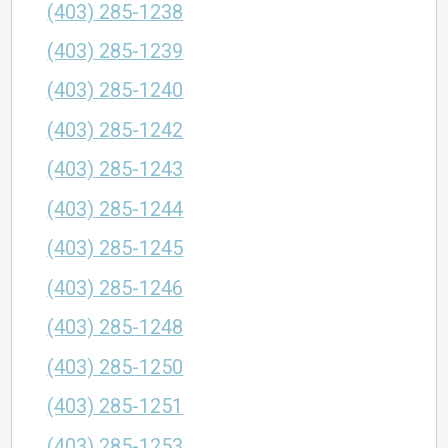
(403) 285-1238
(403) 285-1239
(403) 285-1240
(403) 285-1242
(403) 285-1243
(403) 285-1244
(403) 285-1245
(403) 285-1246
(403) 285-1248
(403) 285-1250
(403) 285-1251
(403) 285-1253