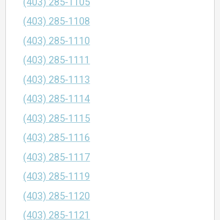
(403) 285-1105
(403) 285-1108
(403) 285-1110
(403) 285-1111
(403) 285-1113
(403) 285-1114
(403) 285-1115
(403) 285-1116
(403) 285-1117
(403) 285-1119
(403) 285-1120
(403) 285-1121