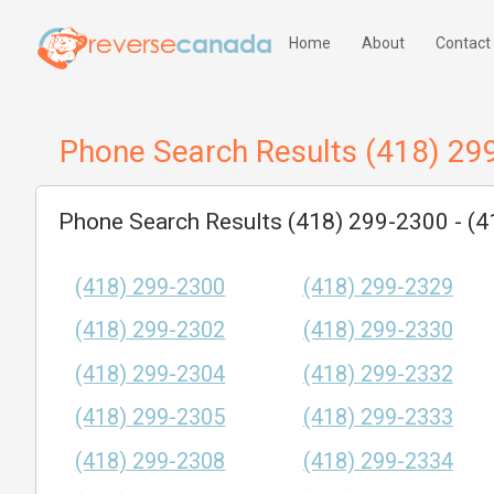
Home
About
Contact
Phone Search Results (418) 29
Phone Search Results (418) 299-2300 - (
(418) 299-2300
(418) 299-2329
(418) 299-2302
(418) 299-2330
(418) 299-2304
(418) 299-2332
(418) 299-2305
(418) 299-2333
(418) 299-2308
(418) 299-2334