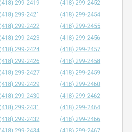
(418) 299-2419
(418) 299-2452
(418) 299-2421
(418) 299-2454
(418) 299-2422
(418) 299-2455
(418) 299-2423
(418) 299-2456
(418) 299-2424
(418) 299-2457
(418) 299-2426
(418) 299-2458
(418) 299-2427
(418) 299-2459
(418) 299-2429
(418) 299-2460
(418) 299-2430
(418) 299-2462
(418) 299-2431
(418) 299-2464
(418) 299-2432
(418) 299-2466
(418) 299-2434
(418) 299-2467